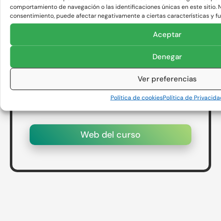
comportamiento de navegación o las identificaciones únicas en este sitio. No
Entra en la web del curso para ver más
consentimiento, puede afectar negativamente a ciertas características y fu
detalles.
Aceptar
0 €
Denegar
Ver preferencias
Ver en Youtube
Política de cookies
Política de Privacida
Web del curso