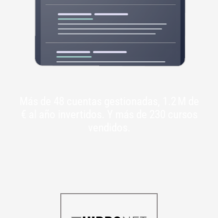
Más de 48 cuentas gestionadas, 1.2 M de
€ al año invertidos. Y más de 230 cursos
vendidos.