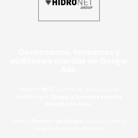
Gestionamos, formamos y
auditamos cuentas de Google
Ads.
Nuestro
MCC
(centro de clientes) está
auditado por
Google y tenemos soporte
directo con ellos.
Somos
Partners de Google,
esta es nuestra
insignia de reconocimiento.