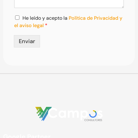
s
e
a
c
j
A
t
He leído y acepto la
Política de Privacidad y
e
c
r
el aviso legal
*
*
u
ó
e
n
Enviar
r
i
d
c
o
o
R
*
G
P
D
*
Google Partner